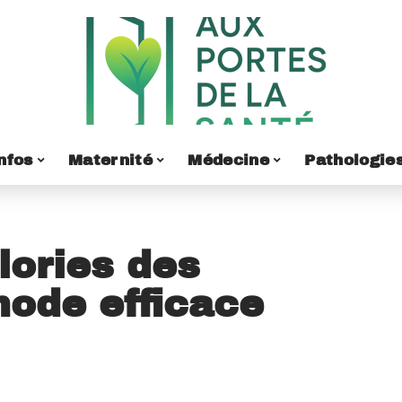
nfos
Maternité
Médecine
Pathologie
lories des
hode efficace