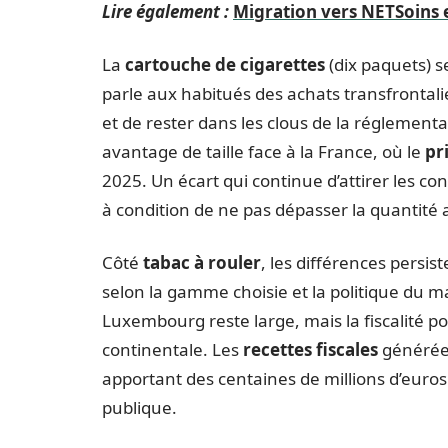
Lire également :
Migration vers NETSoins e
La
cartouche de cigarettes
(dix paquets) s
parle aux habitués des achats transfrontali
et de rester dans les clous de la réglementa
avantage de taille face à la France, où le
pr
2025. Un écart qui continue d’attirer les c
à condition de ne pas dépasser la quantité 
Côté
tabac à rouler
, les différences persis
selon la gamme choisie et la politique du m
Luxembourg reste large, mais la fiscalité
continentale. Les
recettes fiscales
générées
apportant des centaines de millions d’euros 
publique.