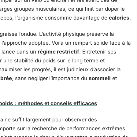
rimper sur un vélo ou enchaîner les exercices de
rges groupes musculaires, ce qui finit par doper le
 repos, l’organisme consomme davantage de
calories
.
 graisse fondue. L’activité physique préserve la
 l’approche adoptée. Voilà un rempart solide face à la
e lance dans un
régime restrictif
. Entretenir ses
r une stabilité du poids sur le long terme et
ximiser les progrès, il est judicieux d’associer la
ibrée
, sans négliger l’importance du
sommeil
et
poids : méthodes et conseils efficaces
aine suffit largement pour observer des
’emporte sur la recherche de performances extrêmes.