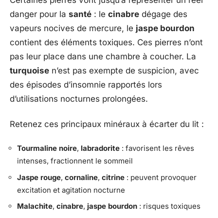
Certaines pierres vont jusqu’à représenter un réel
danger pour la
santé
: le
cinabre
dégage des
vapeurs nocives de mercure, le
jaspe bourdon
contient des éléments toxiques. Ces pierres n’ont
pas leur place dans une chambre à coucher. La
turquoise
n’est pas exempte de suspicion, avec
des épisodes d’insomnie rapportés lors
d’utilisations nocturnes prolongées.
Retenez ces principaux minéraux à écarter du lit :
Tourmaline noire
,
labradorite
: favorisent les rêves
intenses, fractionnent le sommeil
Jaspe rouge
,
cornaline
,
citrine
: peuvent provoquer
excitation et agitation nocturne
Malachite
,
cinabre
,
jaspe bourdon
: risques toxiques