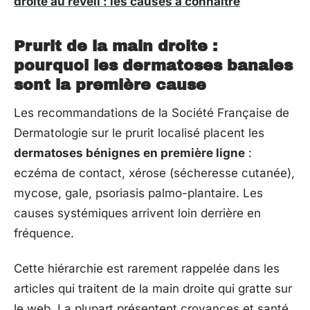
droite au réveil : les causes à connaître
Prurit de la main droite :
pourquoi les dermatoses banales
sont la première cause
Les recommandations de la Société Française de
Dermatologie sur le prurit localisé placent les
dermatoses bénignes en première ligne
:
eczéma de contact, xérose (sécheresse cutanée),
mycose, gale, psoriasis palmo-plantaire. Les
causes systémiques arrivent loin derrière en
fréquence.
Cette hiérarchie est rarement rappelée dans les
articles qui traitent de la main droite qui gratte sur
le web. La plupart présentent croyances et santé