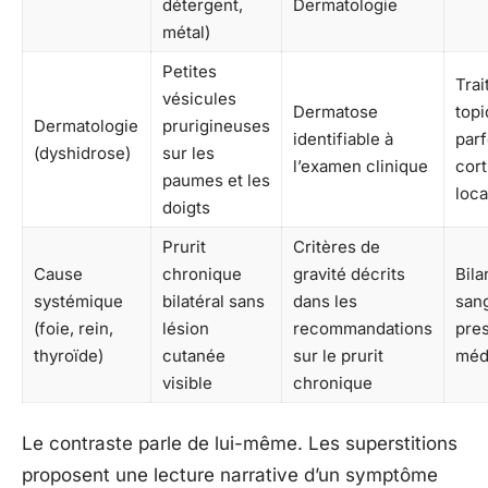
détergent,
Dermatologie
métal)
Petites
Tra
vésicules
Dermatose
topi
Dermatologie
prurigineuses
identifiable à
parf
(dyshidrose)
sur les
l’examen clinique
cort
paumes et les
loc
doigts
Prurit
Critères de
Cause
chronique
gravité décrits
Bila
systémique
bilatéral sans
dans les
san
(foie, rein,
lésion
recommandations
pres
thyroïde)
cutanée
sur le prurit
méd
visible
chronique
Le contraste parle de lui-même. Les superstitions
proposent une lecture narrative d’un symptôme