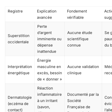
Registre
Explication
Fondement
Acti
avancée
vérifiable
sug
Perte
d’argent
Aucune étude
Se g
Superstition
imminente ou
scientifique
pau
occidentale
dépense
connue
du b
inattendue
Énergie
Interprétation
masculine en
Aucune validation
Médi
énergétique
excès, besoin
clinique
rec
de « donner »
Réaction
inflammatoire
Documenté par la
Dermatologie
Cons
à un irritant
Société
(eczéma de
évic
(savon,
Française de
contact)
l’al