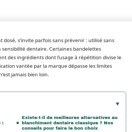
sé, s’invite parfois sans prévenir : utilisé sans
la sensibilité dentaire. Certaines bandelettes
t des ingrédients dont l’usage à répétition divise le
ication vantée par la marque dépasse les limites
n’est jamais bien loin.
Existe-t-il de meilleures alternatives au
 :
blanchiment dentaire classique ? Nos
conseils pour faire le bon choix