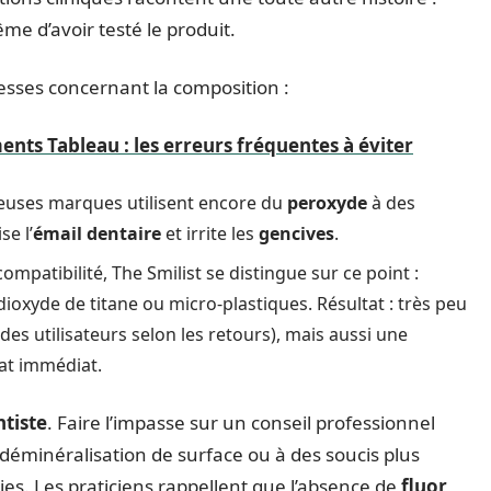
e d’avoir testé le produit.
resses concernant la composition :
ts Tableau : les erreurs fréquentes à éviter
reuses marques utilisent encore du
peroxyde
à des
se l’
émail dentaire
et irrite les
gencives
.
ompatibilité, The Smilist se distingue sur ce point :
ioxyde de titane ou micro-plastiques. Résultat : très peu
des utilisateurs selon les retours), mais aussi une
clat immédiat.
tiste
. Faire l’impasse sur un conseil professionnel
a déminéralisation de surface ou à des soucis plus
ies. Les praticiens rappellent que l’absence de
fluor