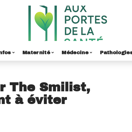
nfos
Maternité
Médecine
Pathologie
r The Smilist,
t à éviter