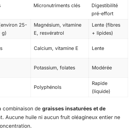
s
Micronutriments clés
Digestibilité
pré-effort
(environ 25-
Magnésium, vitamine
Lente (fibres
 g)
E, resvératrol
+ lipides)
s
Calcium, vitamine E
Lente
Potassium, folates
Modérée
Rapide
Polyphénols
(liquide)
sa combinaison de
graisses insaturées et de
 Aucune huile ni aucun fruit oléagineux entier ne
oncentration.