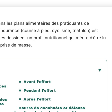
ns les plans alimentaires des pratiquants de
endurance (course à pied, cyclisme, triathlon) est
 dessinent un profil nutritionnel qui mérite d’être lu
 prise de masse.
Avant l’effort
ces
Pendant l’effort
Après l’effort
 des
te
Beurre de cacahuète et défense