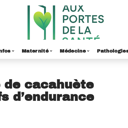
nfos
Maternité
Médecine
Pathologie
e de cacahuète
ifs d’endurance