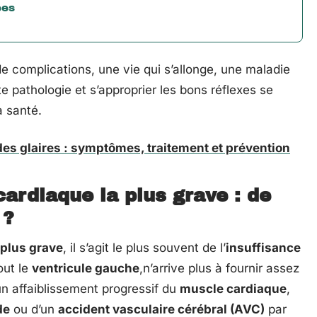
ées
e complications, une vie qui s’allonge, une maladie
 pathologie et s’approprier les bons réflexes se
a santé.
des glaires : symptômes, traitement et prévention
ardiaque la plus grave : de
 ?
 plus grave
, il s’agit le plus souvent de l’
insuffisance
out le
ventricule gauche
,n’arrive plus à fournir assez
un affaiblissement progressif du
muscle cardiaque
,
de
ou d’un
accident vasculaire cérébral (AVC)
par