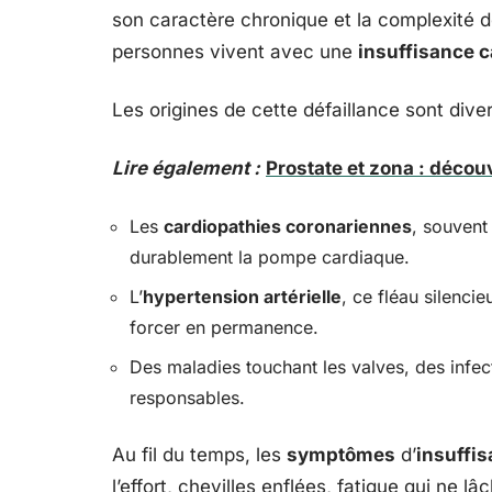
son caractère chronique et la complexité de
personnes vivent avec une
insuffisance 
Les origines de cette défaillance sont diver
Lire également :
Prostate et zona : décou
Les
cardiopathies coronariennes
, souvent 
durablement la pompe cardiaque.
L’
hypertension artérielle
, ce fléau silencie
forcer en permanence.
Des maladies touchant les valves, des infec
responsables.
Au fil du temps, les
symptômes
d’
insuffi
l’effort, chevilles enflées, fatigue qui ne 